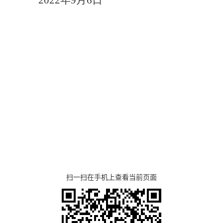
2022
年
9
月
6
日
）
扫一扫在手机上查看当前页面