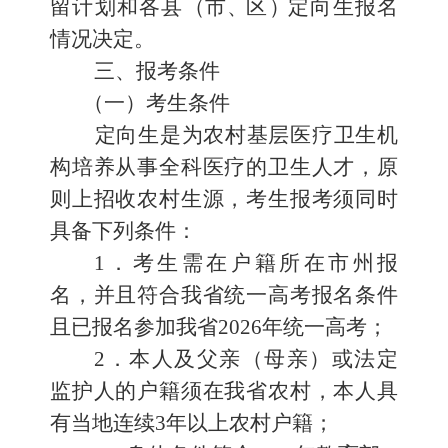
留计划
和
各县
（
市
、
区
）
定向生报名
情况决定。
三、
报考条件
（一）考生条件
定向生
是
为农村基层医疗卫生机
构培养从事全科医疗的卫生人才，原
则上招收农村生源，考生报考须同时
具备下列条件：
1
．考生需在户籍所在市州报
名，并且符合我省统一高考报名条件
且已报名参加我省
2026
年统一高考；
2
．本人及父亲（母亲）或法定
监护人的户籍须在我省农村，本人具
有当地连续
3
年以上农村户籍；