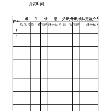
填表时间：
考
生
信
息
父亲
(
母亲
)
或法定监护人信息
序号
毕
报名号
姓
名
性别
身份证号
姓
名
性别
身份证号
1
2