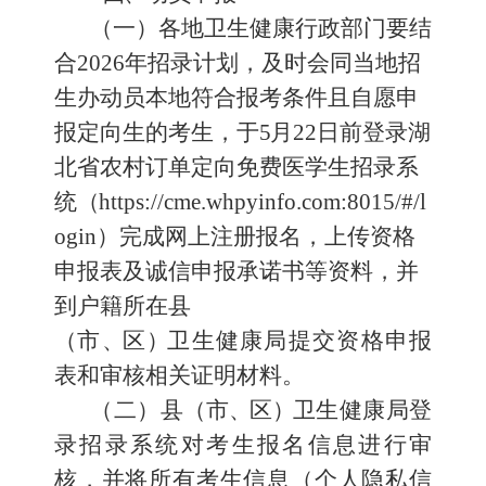
（一）各地卫生健康行政部门要结
合
2026
年招录计划
，
及时
会
同当地招
生办动员本地符合
报考
条件
且自愿申
报定向生的考生，
于
5
月
22
日前登录湖
北省农村订单定向免费医学生招录系
统
（
https
:
//
cme
.
whpyinfo
.
com
:
8015
/
#
/
l
ogin
）完成网上注册报名，
上传资格
申报表及诚信申报承诺书等资料，并
到户籍所在县
（
市
、
区
）
卫生健康局提交资格申报
表和审核相关证明材料
。
（二）县
（
市
、
区
）
卫生健康局登
录招录系统
对考生报名信息进行
审
核
，并
将所有考生信息（个人隐私信