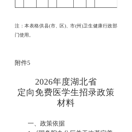
注：
本表格供县
(市
、
区
)
、
市
(州)卫
生
健
康行政
部
门使用。
附件
5
2026
年度湖北省
定向免费医学生招录政策
材料
一、政策依据