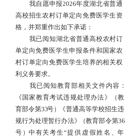
我自愿申报
202
6
年度湖北省普通
高校招生农村订单定向免费
医学生资
格，并郑重作出如下承诺：
我已阅知湖北省普通高校农村订
单定向免费医学生申报条件
和国家农
村订单定向免费医学生培养的相关权
利义务要求。
我已阅知教育部相关文件内容
：
《
国家教育考试违规处理办法
》
（
教
育部令第
3
3
号
）
《普通高等学校招生违
规行为处理暂行办法
》
（
教育部令第
3
6
号
）
中有关考生“
提供虚假姓名
、
年