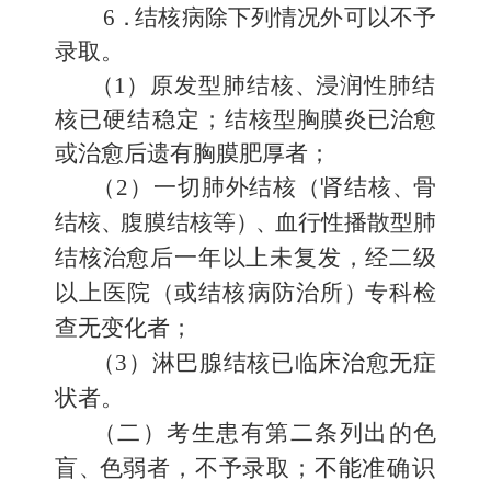
6
．
结核病除下列情况外可以不予
录取。
（
1
）
原发型肺结核
、
浸润性肺结
核已硬结稳定；结核型
胸膜炎已治愈
或治愈后遗有胸膜肥厚者；
（
2
）
一切肺外结核
（
肾结核
、
骨
结核
、
腹膜结核等
）、
血行性
播散型肺
结核治愈后一年以上未复发，经二级
以上医院
（
或结核病
防治所
）
专科检
查无变化者；
（
3
）
淋巴腺结核已临床治愈无症
状者。
（二）考生患有第二条列出的色
盲
、
色弱者，不予录取；不能
准确识