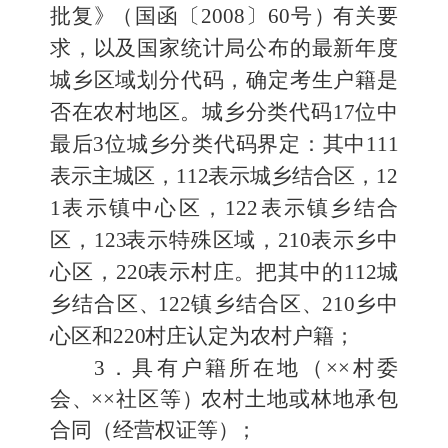
批复
》
（国函〔
2008
〕
60
号
）
有关要
求，以及国家统计局
公布的最新年度
城乡区域划分代码，确定考生户籍是
否在农村
地区。城乡分类代码
17
位中
最后
3
位城乡分类代码界定：其中
11
1
表示主城区，
11
2
表示城乡结合区，
12
1
表示镇中心区，
122
表示镇乡结合
区，
12
3
表示特殊区域，
21
0
表示乡中
心区，
22
0
表示
村庄。把其中的
11
2
城
乡结合区
、
12
2
镇乡结合区
、
21
0
乡中
心区和
22
0
村庄认定为农村户籍；
3
．具有户籍所在地（
××
村委
会
、
××
社区等
）
农村土地或林地承包
合同（经营权证等
）
；