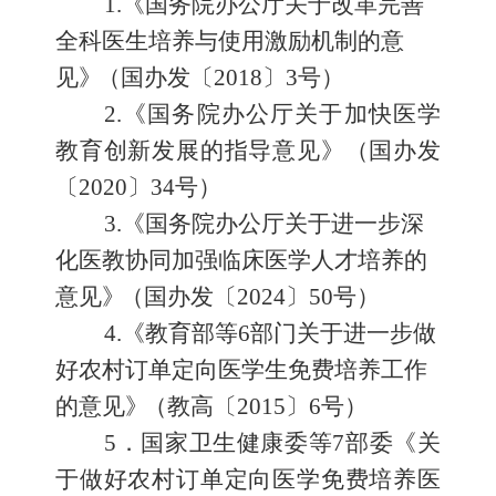
1
.
《国务院办公厅关于改革完善
全科医生培养与使用激励
机制的意
见
》
（国办发〔
2018
〕
3
号）
2
.
《国务院办公厅关于加快医学
教育创新发展的指导意见》（国办发
〔
2020
〕
34
号）
3
.
《国务院办公厅关于进一步深
化医教协同加强临床医学
人才培养的
意见
》
（国办发〔
2024
〕
50
号）
4
.
《
教育部等
6
部门关于进一步做
好农村订单定向医学生
免费培养工作
的意见
》
（教高〔
2015
〕
6
号）
5
．国家卫生健康委等
7
部委《关
于做好农村订单定向医学免费培养医