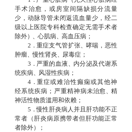
手术治愈，或房室间隔缺损
分流量
少，动脉导管未闭返流血量少，经二
级以上医院专科检查确定无需手术者
除外
）、
心肌病
、
高血压病；
2
．
重症支气管扩张
、
哮喘，恶性
肿瘤
、
慢性肾炎
、
尿毒症；
3
．
严重的血液
、
内分泌及代谢系
统疾病
、
风湿性疾病；
4
．
重症或难治性癫痫或其他神
经系统疾病；严重精神病
未治愈
、
精
神活性物质滥用和依赖；
5
．
慢性肝炎病人并且肝功能不正
常者（肝炎病原携带者但肝功能正常
者除外
）
；