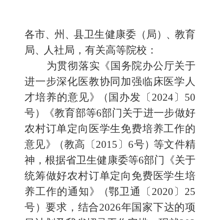
各市
、
州
、
县卫生健康委（局
）、
教育
局
、
人社局，有关高等院校：
为贯彻落实
《国务院办公厅关于
进一步深化医教协同加强
临床医学人
才培养的意见
》
（
国办发〔
2024
〕
50
号
）
《教育部等
6
部门关于进一步做好
农村订单定向医学生免费培养工作的
意见
》
（
教高〔
2015
〕
6
号
）
等文件精
神，根据省卫生健康委等
6
部门《关于
统筹做好农村订单定向免费医学生培
养工作的通知
》
（
鄂卫通〔
2020
〕
25
号）要求，结合
2026
年国家下达的项