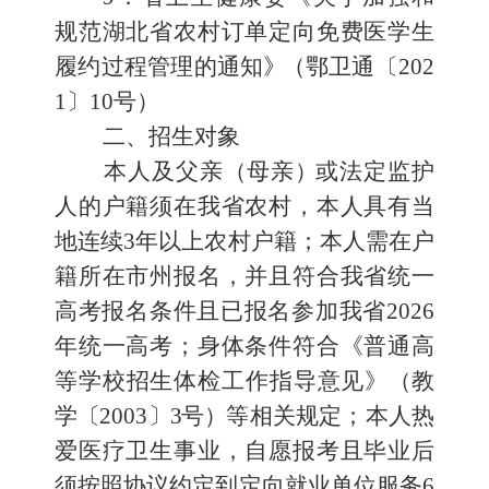
规范湖北省农村订单定向免费
医学生
履约过程管理的通知
》
（鄂卫通〔
202
1
〕
10
号）
二、招生对象
本人及父亲
（
母亲
）
或法定监护
人的户籍须在我省农村，本人
具有当
地连续
3
年以上农村户籍；本人需在户
籍所在市州报名，并且符合我省统一
高考报名条件且已报名参加我省
2026
年统一
高考；身体条件符合《普通高
等学校招生体检工作指导意见
》
（
教
学
〔
2003
〕
3
号
）
等相关规定；本人热
爱医疗卫生事业，自愿
报考且毕业后
须按照协议约定到定向就业单位服务
6