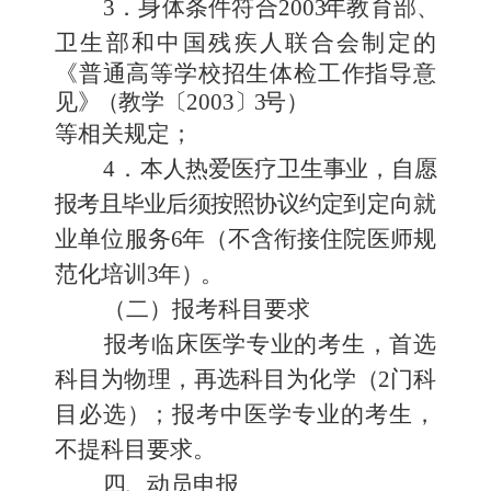
3
．
身体条件符合
200
3
年
教育部
、
卫生部和中国残疾人联合会
制定的
《普通高等学校招生体检工作指导意
见
》
（
教学
〔
2003
〕
3
号
）
等相关规定；
4
．
本人热爱医疗卫生事业
，
自愿
报考且毕业后须按照协议约定
到定向就
业单位服务
6
年
（
不含衔接住院医师规
范化培训
3
年
）
。
（二）报考科目要求
报考
临床医学专业的
考生
，首选
科目为物理，再选科目为化学
（
2
门科
目必选
）
；报考中医学专业的考生，
不提科目要求。
四、
动员申报