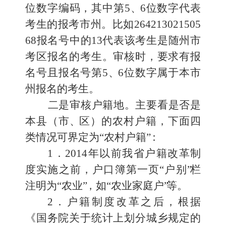
位数字编码，其中第
5
、
6
位数字代表
考生的报考市州。比如
264213021505
68
报名号中的
1
3
代表该考生是随州市
考区报名的考生。审核时，要求有报
名号
且报名号第
5
、
6
位数字属于本市
州报名的考生。
二是审核户籍地。
主要看是否是
本县（市
、
区）的农村户籍，下面四
类情况可界定为
“农村户籍
”
：
1
．
2014
年以前我省户籍改革制
度实施之前，户口簿第一页
“户别
”
栏
注明为
“农业
”
，如
“农业家庭户
”
等。
2
．户籍制度改革之后，根据
《国务院关于统计上划分城乡规定的