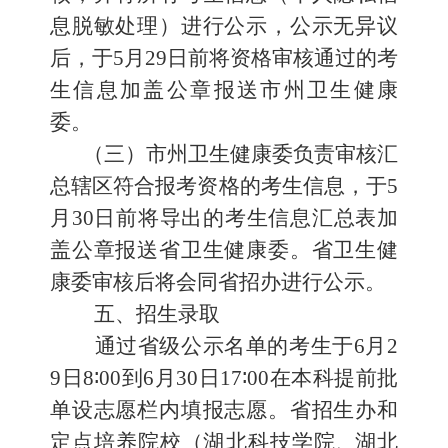
息脱敏处理）
进行
公示，
公示
无异议
后，
于
5
月
29
日前将资格审核通过的考
生信息加盖公章报送市州卫生健康
委。
（三）市州卫生健康委负责审核汇
总辖区符合报考资格的考生信息，
于
5
月
30
日前将导出的考生信息汇总表加
盖公章报送省卫生健康委。省卫
生
健
康
委审核后将会同省招办进行公示。
五、招生录取
通过省级公示名单的考生于
6
月
2
9
日
8
∶
00
到
6
月
30
日
17
∶
00
在本科提前批
单设志愿栏内填报志愿。省招生办和
定点培养院校
（
湖北科技学院
、
湖北