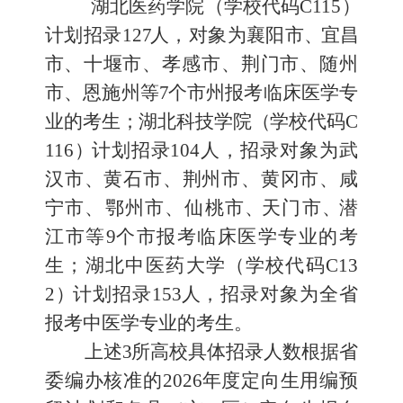
湖北医药学院
（
学校代码
C115
）
计划招录
12
7
人
，
对象为襄阳市
、
宜昌
市
、十堰市、孝感市、荆门市、随州
市、恩施州等
7
个市州报考临床
医学专
业的考生
；
湖北科技学院
（
学校代码
C
116
）
计划招
录
104
人，招录对象为武
汉市、黄石市、荆州市、黄冈市、咸
宁市、鄂州市、仙桃市
、
天门市
、
潜
江市等
9
个市报考临床医学专业的考
生
；
湖北
中医药大学
（
学校代码
C13
2
）
计划招录
15
3
人，招录对象为全省
报考中医学专业的考生。
上述
3
所高校
具体招录
人数
根据省
委编办核准的
202
6
年度定向生用编预