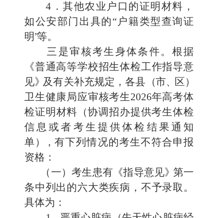
4
．
其他农业户口的证明材料，
如公安部门出具的
“户籍类型
查询证
明
”
等。
三
是审核考生身体条件。
根据
《普通高等学校招生体检工作
指导意
见
》
及有关补充规定，各县
（
市
、
区
）
卫生健康局应审核考生
202
6
年高考体
检证明材料
（
协调招办提供考生体检
信息或者考生
提供体检结果通知
单
）
，
有下列情况的考生不符合申报
资格：
（一）
考生患有《指导意见
》
第一
条中列出的六大类疾病
，不予录取。
具体为：
1
．
严重心脏病
（
先天性心脏病经