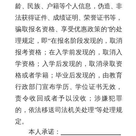
龄
、
民族
、
户籍等个人信息，伪造
、
非
法获得证件
、
成绩证明
、
荣誉证书等，
骗取报名资格
、
享受优惠政策的
”
的处
理规定，即“在报名阶段
发现的，取消
报考资格；在入学前发现的，取消入
学资格；入学后发现的，取消录取资
格或者学籍；毕业后发现的，由教育
行政部门
宣布学历
、
学位证书无效，
责令收回或者予以没收；涉嫌犯罪
的
，
依法移送司法机关处理
”
等处理规
定。
本人承诺：