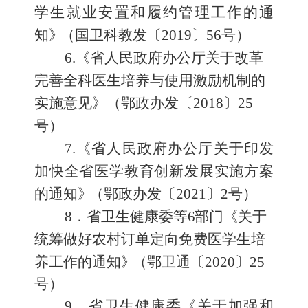
学生就业安置和履约管理工作的通
知
》
（国卫科教发〔
2019
〕
56
号）
6
.
《省人民政府办公厅关于改革
完善全科医生培养与使用
激励机制的
实施意见》（鄂政办发〔
2018
〕
25
号）
7
.
《省人民政府办公厅关于印发
加快全省医学教育创新发展
实施方案
的通知
》
（鄂政办发〔
2021
〕
2
号）
8
．
省卫生健康委等
6
部门《关于
统筹做好农村订单定向免费
医学生培
养工作的通知
》
（鄂卫通〔
2020
〕
25
号）
9
．
省卫生健康委《关于加强和