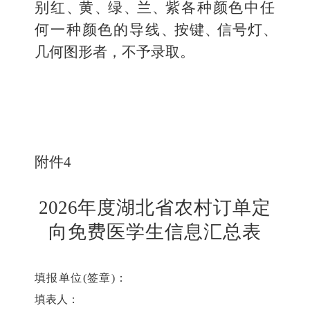
别红
、
黄
、
绿
、
兰
、
紫各种颜色中任
何一种颜色的导线
、
按键
、
信号灯
、
几何图形者，不予录取。
附件
4
2026
年度湖北省农村订单定
向免费医学生信息汇总表
填报单位
(签章)：
填表人：