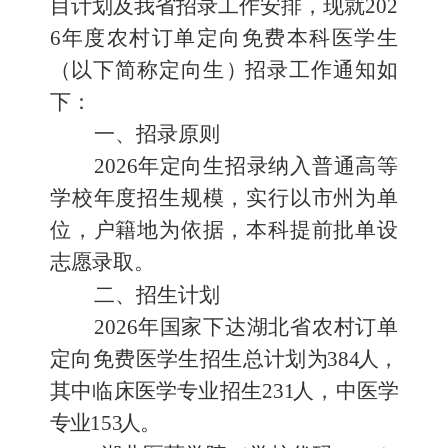
目计划及
我省招录工作安排
，现就
202
6
年度农村订单定向免费本科医学生
（
以下简称定向生
）
招录工作通知如
下：
一
、
招录原则
202
6
年定向生招录纳入普通高等
学校年度招生规模，实行以
市州为单
位，户籍地为依据，本科提前批单设
志愿录取。
二、
招生计划
202
6
年国家下达湖北省农村订单
定向免费医学生招生总计划
为
38
4
人
，
其中临床医学专业招生
23
1
人
，
中医学
专业
15
3
人
。