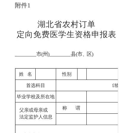
附件
1
湖北省农村订单
定向免费医学生资格申报表
市
(州)
县
(市
、
区
)
姓
名
性别
首选科目
£
物理
毕业学校及所在地
称
谓
父亲或母亲或
法定监护人信息