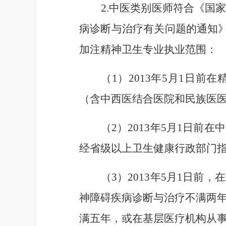
2
.中医类别医师符合《国
病诊断与治疗有关问题的通知
加注精神卫生专业执业范围：
（
1
）
2013
年
5
月
1
日前在
（含中西医结合医院和民族医
（
2
）
2013
年
5
月
1
日前在中
经省级以上卫生健康行政部门
（
3
）
2013
年
5
月
1
日前，在
神障碍疾病诊断与治疗不满两
满五年，或在基层医疗机构从