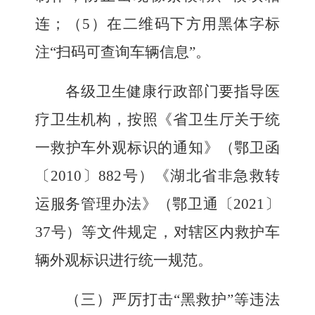
连；（
5
）在二维码下方用黑体字标
注
“
扫码可查询车辆信息
”
。
各级卫生健康行政部门要指导医
疗卫生机构，按照《省卫生厅关于统
一救护车外观标识的通知》（鄂卫函
〔
2010
〕
882
号）《湖北省非急救转
运服务管理办法》（鄂卫通〔
2021
〕
37
号）等文件规定，对辖区内救护车
辆外观标识进行统一规范。
（三）严厉打击
“黑救护”等违法