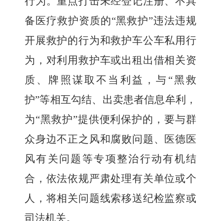
行为
。
重点
打击未经登记注册、不具
备医疗救护资质的
“
黑救护
”
违法违规
开展救护的行为
和救护车公车私用行
为，
对利用救护车或出租出借相关资
质、牌照谋取不当利益，与
“黑救
护”
等相互勾结、出卖患者信息
牟利
，
为
“黑救护”
提供便利保护的，要与群
众身边不正之风和腐败问题、医德医
风有关问题等专项整治行动有机结
合，依法依规严肃处理有关单位或个
人，
将
相关问题线索移送纪检监察或
司法机关。