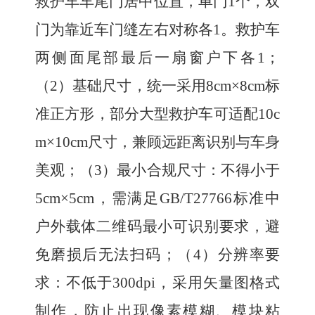
救护车车尾门居中位置，单门
1
个，双
门为靠近车门缝左右对称各
1
。救护车
两侧面尾部最后一扇窗户下各
1
；
（
2
）基础尺寸，统一采用
8cm×8cm
标
准正方形，部分大型救护车可适配
10c
m×10cm
尺寸，兼顾远距离识别与车身
美观；（
3
）最小合规尺寸：不得小于
5cm×5cm
，需满足
GB/T27766
标准中
户外载体二维码最小可识别要求，避
免磨损后无法扫码；（
4
）分辨率要
求：不低于
300dpi
，采用矢量图格式
制作，防止出现像素模糊、模块粘