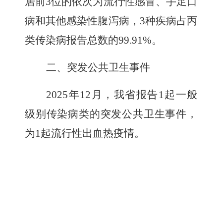
居前
3
位的依次为流行性感冒、手足口
病和其他感染性腹泻病，
3
种疾病占丙
类传染病报告总数的
99.91%
。
二
、突发公共卫生事件
2025
年
12
月，我省报告
1
起一般
级别传染病类的突发公共卫生事件，
为
1
起流行性出血热疫情。