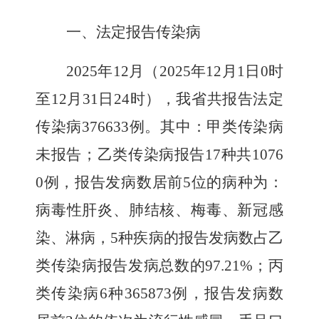
一、法定报告传染病
2025
年
12
月（
2025
年
12
月
1
日
0
时
至
12
月
31
日
24
时），我省共报告法定
传染病
376633
例。其中：甲类传染病
未报告；乙类传染病报告
17
种共
1076
0
例，报告发病数居前
5
位的病种为：
病毒性肝炎、肺结核、梅毒、新冠感
染、淋病，
5
种疾病的报告发病数占乙
类传染病报告发病总数的
97.21%
；丙
类传染病
6
种
365873
例，报告发病数