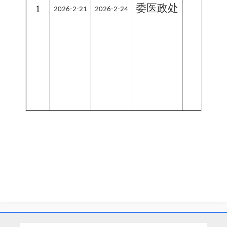
委医政处
为
1
202
6
-
2
-
21
202
6
-
2
-
24
就
详
衷
患