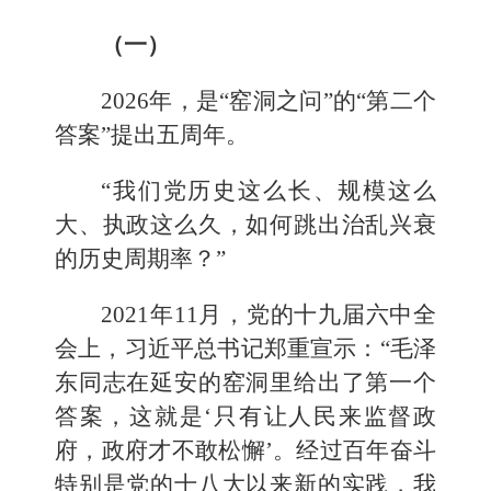
（一）
2026年，是“窑洞之问”的“第二个
答案”提出五周年。
“我们党历史这么长、规模这么
大、执政这么久，如何跳出治乱兴衰
的历史周期率？”
2021年11月，党的十九届六中全
会上，习近平总书记郑重宣示：“毛泽
东同志在延安的窑洞里给出了第一个
答案，这就是‘只有让人民来监督政
府，政府才不敢松懈’。经过百年奋斗
特别是党的十八大以来新的实践，我