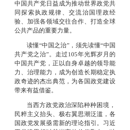
中国共产党日益成为推动世界政党共
同探索执政规律、交流治国理政经
验、加强各领域交往合作、打造全球
公共产品的重要力量。
读懂“中国之治”，须先读懂“中国
共产党之治”。走过105年光辉岁月的
中国共产党，正以自身卓越的领导能
力、治理能力，成为创造长期稳定执
政奇迹的杰出典范，为各国政党建设
带来有益借鉴。
当西方政党政治深陷种种困境，
民粹主义抬头、极右翼思潮泛滥，各
国政党发展亟需新的理论指引。习近