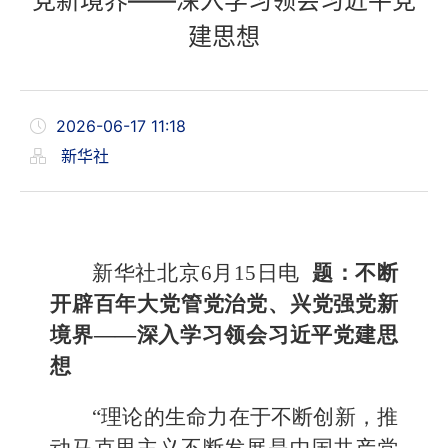
党新境界——深入学习领会习近平党
建思想
2026-06-17 11:18
新华社
新华社北京6月15日电
题：不断
开辟百年大党管党治党、兴党强党新
境界——深入学习领会习近平党建思
想
“理论的生命力在于不断创新，推