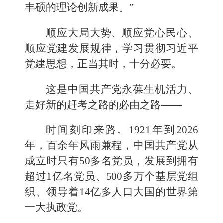
丰硕的理论创新成果。”
顺应大局大势、顺应党心民心、
顺应党建发展规律，学习贯彻习近平
党建思想，正当其时，十分必要。
这是中国共产党永葆生机活力、
走好新的赶考之路的必由之路——
时间刻印来路。1921年到2026
年，百余年风雨兼程，中国共产党从
成立时只有50多名党员，发展到拥有
超过1亿名党员、500多万个基层党组
织、领导着14亿多人口大国的世界第
一大执政党。