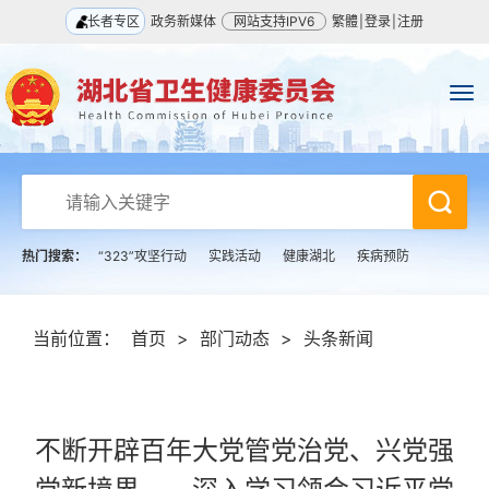
长者专区
政务新媒体
网站支持IPV6
繁體
|
登录
|
注册
热门搜索：
“323”攻坚行动
实践活动
健康湖北
疾病预防
当前位置：
首页
>
部门动态
>
头条新闻
不断开辟百年大党管党治党、兴党强