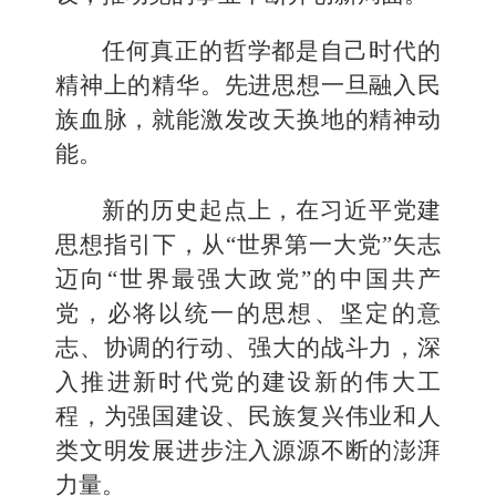
任何真正的哲学都是自己时代的
精神上的精华。先进思想一旦融入民
族血脉，就能激发改天换地的精神动
能。
新的历史起点上，在习近平党建
思想指引下，从“世界第一大党”矢志
迈向“世界最强大政党”的中国共产
党，必将以统一的思想、坚定的意
志、协调的行动、强大的战斗力，深
入推进新时代党的建设新的伟大工
程，为强国建设、民族复兴伟业和人
类文明发展进步注入源源不断的澎湃
力量。