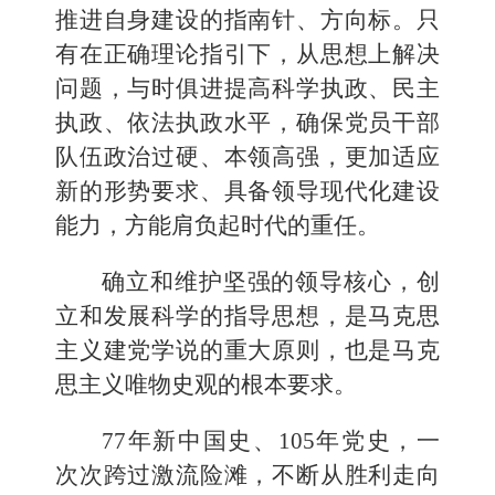
推进自身建设的指南针、方向标。只
有在正确理论指引下，从思想上解决
问题，与时俱进提高科学执政、民主
执政、依法执政水平，确保党员干部
队伍政治过硬、本领高强，更加适应
新的形势要求、具备领导现代化建设
能力，方能肩负起时代的重任。
确立和维护坚强的领导核心，创
立和发展科学的指导思想，是马克思
主义建党学说的重大原则，也是马克
思主义唯物史观的根本要求。
77年新中国史、105年党史，一
次次跨过激流险滩，不断从胜利走向