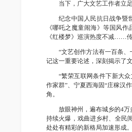
当下，广大文艺工作者立
纪念中国人民抗日战争暨
《哪吒之魔童闹海》等国风作
《红楼梦》巡演热度不减……
“文艺创作方法有一百条、
记这一重要论述，深刻揭示了
“繁荣互联网条件下新大众
作家群”、宁夏西海固“庄稼汉
角。
放眼神州，遍布城乡的4万多
持续火爆，戏曲进乡村、全民阅
处处有精彩的新格局加速形成