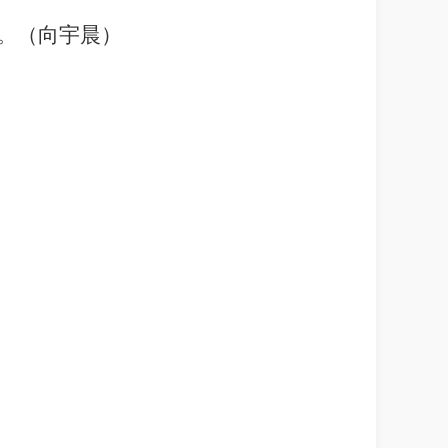
。（
向宇晨
）