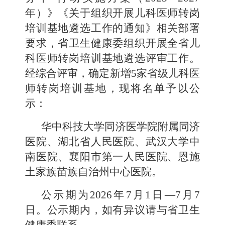
年）》
《
关于组织开展儿科医师转岗
培训基地遴选工作的通知》相关部署
要求，省卫生健康委组织开展
全
省
儿
科医师转岗培训基地遴选评审
工作
。
经综合评审，确定新增
5
家
省级儿科医
师转岗培训基地，现将名单予以公
示：
华中科技大学同济医学院附属同济
医院、湖北省人民医院、武汉大学中
南医院、襄阳市第一人民医院、恩施
土家族苗族自治州中心医院。
公示期为
202
6
年
7
月
1
日
—
7
月
7
日。公示期内，如有异议请与省卫生