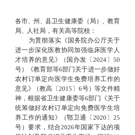
各市
、
州
、
县卫生健康委（局
）、
教育
局
、
人社局，有关高等院校：
为贯彻落实
《国务院办公厅关于
进一步深化医教协同加强
临床医学人
才培养的意见
》
（
国办发〔
2024
〕
50
号
）
《教育部等
6
部门关于进一步做好
农村订单定向医学生免费培养工作的
意见
》
（
教高〔
2015
〕
6
号
）
等文件精
神，根据省卫生健康委等
6
部门《关于
统筹做好农村订单定向免费医学生培
养工作的通知
》
（
鄂卫通〔
2020
〕
25
号）要求，结合
2026
年国家下达的项