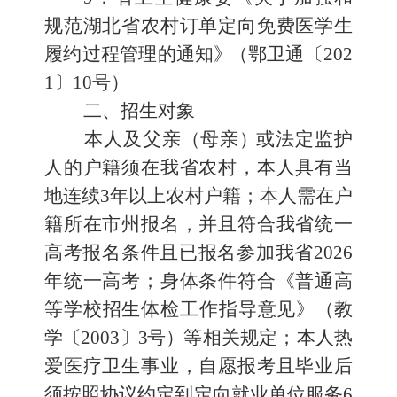
规范湖北省农村订单定向免费
医学生
履约过程管理的通知
》
（鄂卫通〔
202
1
〕
10
号）
二、招生对象
本人及父亲
（
母亲
）
或法定监护
人的户籍须在我省农村，本人
具有当
地连续
3
年以上农村户籍；本人需在户
籍所在市州报名，并且符合我省统一
高考报名条件且已报名参加我省
2026
年统一
高考；身体条件符合《普通高
等学校招生体检工作指导意见
》
（
教
学
〔
2003
〕
3
号
）
等相关规定；本人热
爱医疗卫生事业，自愿
报考且毕业后
须按照协议约定到定向就业单位服务
6