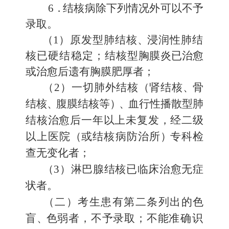
6
．
结核病除下列情况外可以不予
录取。
（
1
）
原发型肺结核
、
浸润性肺结
核已硬结稳定；结核型
胸膜炎已治愈
或治愈后遗有胸膜肥厚者；
（
2
）
一切肺外结核
（
肾结核
、
骨
结核
、
腹膜结核等
）、
血行性
播散型肺
结核治愈后一年以上未复发，经二级
以上医院
（
或结核病
防治所
）
专科检
查无变化者；
（
3
）
淋巴腺结核已临床治愈无症
状者。
（二）考生患有第二条列出的色
盲
、
色弱者，不予录取；不能
准确识