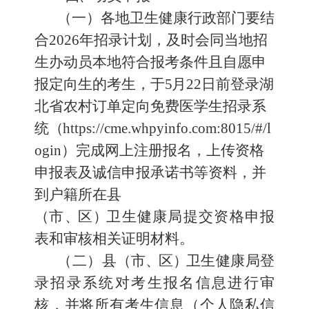
（一）各地卫生健康行政部门要结
合
2026
年招录计划
，
及时
会
同当地招
生办动员本地符合
报考
条件
且自愿申
报定向生的考生，
于
5
月
22
日前登录湖
北省农村订单定向免费医学生招录系
统
（
https
:
//
cme
.
whpyinfo
.
com
:
8015
/
#
/
l
ogin
）完成网上注册报名，
上传资格
申报表及诚信申报承诺书等资料，并
到户籍所在县
（
市
、
区
）
卫生健康局提交资格申报
表和审核相关证明材料
。
（二）县
（
市
、
区
）
卫生健康局登
录招录系统
对考生报名信息进行
审
核
，并
将所有考生信息（个人隐私信