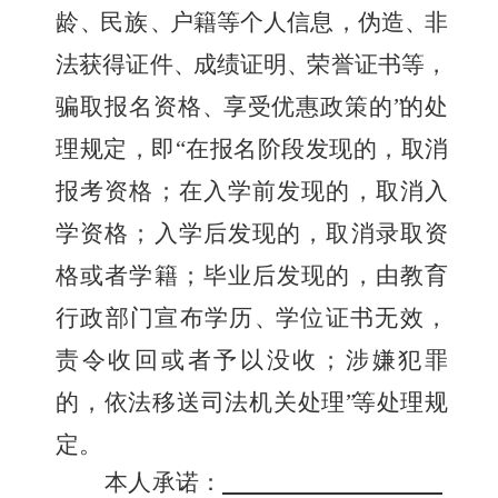
龄
、
民族
、
户籍等个人信息，伪造
、
非
法获得证件
、
成绩证明
、
荣誉证书等，
骗取报名资格
、
享受优惠政策的
”
的处
理规定，即“在报名阶段
发现的，取消
报考资格；在入学前发现的，取消入
学资格；入学后发现的，取消录取资
格或者学籍；毕业后发现的，由教育
行政部门
宣布学历
、
学位证书无效，
责令收回或者予以没收；涉嫌犯罪
的
，
依法移送司法机关处理
”
等处理规
定。
本人承诺：