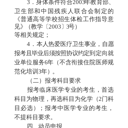
3
．
身体条件符合
200
3
年
教育部
、
卫生部和中国残疾人联合会
制定的
《普通高等学校招生体检工作指导意
见
》
（
教学
〔
2003
〕
3
号
）
等相关规定；
4
．
本人热爱医疗卫生事业
，
自愿
报考且毕业后须按照协议约定
到定向就
业单位服务
6
年
（
不含衔接住院医师规
范化培训
3
年
）
。
（二）报考科目要求
报考
临床医学专业的
考生
，首选
科目为物理，再选科目为化学
（
2
门科
目必选
）
；报考中医学专业的考生，
不提科目要求。
四、
动员申报