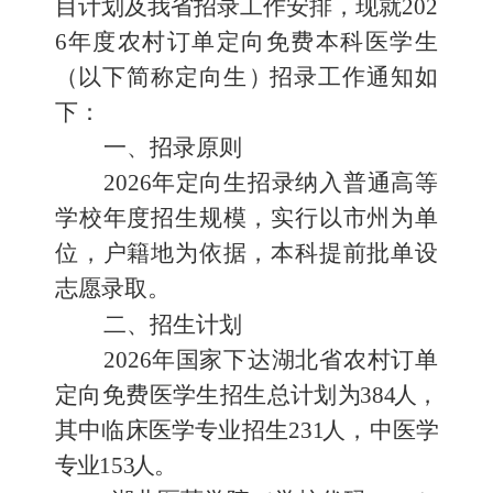
目计划及
我省招录工作安排
，现就
202
6
年度农村订单定向免费本科医学生
（
以下简称定向生
）
招录工作通知如
下：
一
、
招录原则
202
6
年定向生招录纳入普通高等
学校年度招生规模，实行以
市州为单
位，户籍地为依据，本科提前批单设
志愿录取。
二、
招生计划
202
6
年国家下达湖北省农村订单
定向免费医学生招生总计划
为
38
4
人
，
其中临床医学专业招生
23
1
人
，
中医学
专业
15
3
人
。