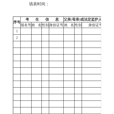
填表时间：
考
生
信
息
父亲
(
母亲
)
或法定监护人信息
序号
毕
报名号
姓
名
性别
身份证号
姓
名
性别
身份证号
1
2