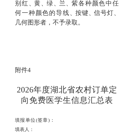
别红
、
黄
、
绿
、
兰
、
紫各种颜色中任
何一种颜色的导线
、
按键
、
信号灯
、
几何图形者，不予录取。
附件
4
2026
年度湖北省农村订单定
向免费医学生信息汇总表
填报单位
(签章)：
填表人：