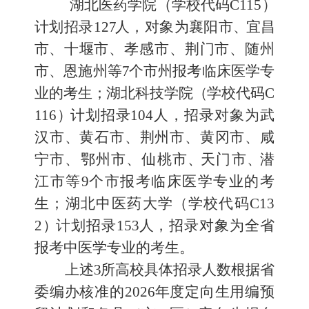
湖北医药学院
（
学校代码
C115
）
计划招录
12
7
人
，
对象为襄阳市
、
宜昌
市
、十堰市、孝感市、荆门市、随州
市、恩施州等
7
个市州报考临床
医学专
业的考生
；
湖北科技学院
（
学校代码
C
116
）
计划招
录
104
人，招录对象为武
汉市、黄石市、荆州市、黄冈市、咸
宁市、鄂州市、仙桃市
、
天门市
、
潜
江市等
9
个市报考临床医学专业的考
生
；
湖北
中医药大学
（
学校代码
C13
2
）
计划招录
15
3
人，招录对象为全省
报考中医学专业的考生。
上述
3
所高校
具体招录
人数
根据省
委编办核准的
202
6
年度定向生用编预