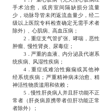
手术治愈，或房室间隔缺损
分流量
少，动脉导管未闭返流血量少，经二
级以上医院专科检查确定无需手术者
除外
）、
心肌病
、
高血压病；
2
．
重症支气管扩张
、
哮喘，恶性
肿瘤
、
慢性肾炎
、
尿毒症；
3
．
严重的血液
、
内分泌及代谢系
统疾病
、
风湿性疾病；
4
．
重症或难治性癫痫或其他神
经系统疾病；严重精神病
未治愈
、
精
神活性物质滥用和依赖；
5
．
慢性肝炎病人并且肝功能不正
常者（肝炎病原携带者但肝功能正常
者除外
）
；