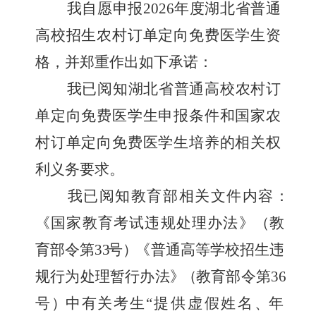
我自愿申报
202
6
年度湖北省普通
高校招生农村订单定向免费
医学生资
格，并郑重作出如下承诺：
我已阅知湖北省普通高校农村订
单定向免费医学生申报条件
和国家农
村订单定向免费医学生培养的相关权
利义务要求。
我已阅知教育部相关文件内容
：
《
国家教育考试违规处理办法
》
（
教
育部令第
3
3
号
）
《普通高等学校招生违
规行为处理暂行办法
》
（
教育部令第
3
6
号
）
中有关考生“
提供虚假姓名
、
年