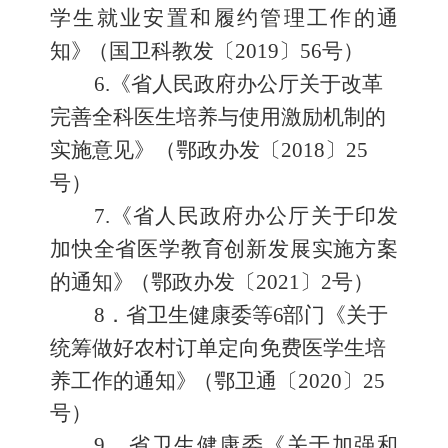
学生就业安置和履约管理工作的通
知
》
（国卫科教发〔
2019
〕
56
号）
6
.
《省人民政府办公厅关于改革
完善全科医生培养与使用
激励机制的
实施意见》（鄂政办发〔
2018
〕
25
号）
7
.
《省人民政府办公厅关于印发
加快全省医学教育创新发展
实施方案
的通知
》
（鄂政办发〔
2021
〕
2
号）
8
．
省卫生健康委等
6
部门《关于
统筹做好农村订单定向免费
医学生培
养工作的通知
》
（鄂卫通〔
2020
〕
25
号）
9
．
省卫生健康委《关于加强和