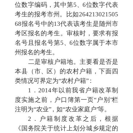
位数字编码，其中第
5
、
6
位数字代表
考生的报考市州。比如
264213021505
68
报名号中的
1
3
代表该考生是随州市
考区报名的考生。审核时，要求有报
名号
且报名号第
5
、
6
位数字属于本市
州报名的考生。
二是审核户籍地。
主要看是否是
本县（市
、
区）的农村户籍，下面四
类情况可界定为
“农村户籍
”
：
1
．
2014
年以前我省户籍改革制
度实施之前，户口簿第一页
“户别
”
栏
注明为
“农业
”
，如
“农业家庭户
”
等。
2
．户籍制度改革之后，根据
《国务院关于统计上划分城乡规定的