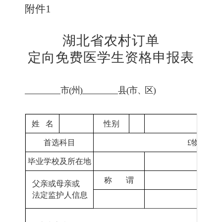
附件
1
湖北省农村订单
定向免费医学生资格申报表
市
(州)
县
(市
、
区
)
姓
名
性别
首选科目
£
物理
毕业学校及所在地
称
谓
父亲或母亲或
法定监护人信息