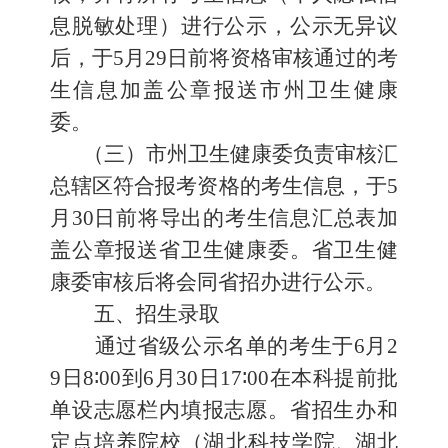
息脱敏处理）
进行
公示，
公示
无异议
后，
于
5
月
29
日前将资格审核通过的考
生信息加盖公章报送市州卫生健康
委。
（三）市州卫生健康委负责审核汇
总辖区符合报考资格的考生信息，
于
5
月
30
日前将导出的考生信息汇总表加
盖公章报送省卫生健康委。省卫
生
健
康
委审核后将会同省招办进行公示。
五、招生录取
通过省级公示名单的考生于
6
月
2
9
日
8
∶
00
到
6
月
30
日
17
∶
00
在本科提前批
单设志愿栏内填报志愿。省招生办和
定点培养院校
（
湖北科技学院
、
湖北