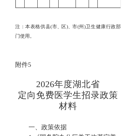
注：
本表格供县
(市
、
区
)
、
市
(州)卫
生
健
康行政
部
门使用。
附件
5
2026
年度湖北省
定向免费医学生招录政策
材料
一、政策依据