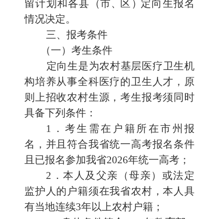
留计划
和
各县
（
市
、
区
）
定向生报名
情况决定。
三、
报考条件
（一）考生条件
定向生
是
为农村基层医疗卫生机
构培养从事全科医疗的卫生人才，原
则上招收农村生源，考生报考须同时
具备下列条件：
1
．考生需在户籍所在市州报
名，并且符合我省统一高考报名条件
且已报名参加我省
2026
年统一高考；
2
．本人及父亲（母亲）或法定
监护人的户籍须在我省农村，本人具
有当地连续
3
年以上农村户籍；