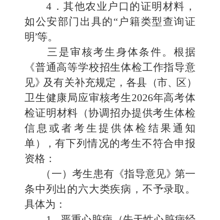
4
．
其他农业户口的证明材料，
如公安部门出具的
“户籍类型
查询证
明
”
等。
三
是审核考生身体条件。
根据
《普通高等学校招生体检工作
指导意
见
》
及有关补充规定，各县
（
市
、
区
）
卫生健康局应审核考生
202
6
年高考体
检证明材料
（
协调招办提供考生体检
信息或者考生
提供体检结果通知
单
）
，
有下列情况的考生不符合申报
资格：
（一）
考生患有《指导意见
》
第一
条中列出的六大类疾病
，不予录取。
具体为：
1
．
严重心脏病
（
先天性心脏病经