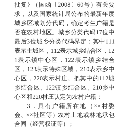
批复
》
（国函〔
2008
〕
60
号
）
有关要
求，以及国家统计局
公布的最新年度
城乡区域划分代码，确定考生户籍是
否在农村
地区。城乡分类代码
17
位中
最后
3
位城乡分类代码界定：其中
11
1
表示主城区，
11
2
表示城乡结合区，
12
1
表示镇中心区，
122
表示镇乡结合
区，
12
3
表示特殊区域，
21
0
表示乡中
心区，
22
0
表示
村庄。把其中的
11
2
城
乡结合区
、
12
2
镇乡结合区
、
21
0
乡中
心区和
22
0
村庄认定为农村户籍；
3
．具有户籍所在地（
××
村委
会
、
××
社区等
）
农村土地或林地承包
合同（经营权证等
）
；