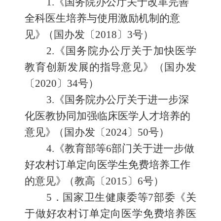
1
.
《国务院办公厅关于改革完善
全科医生培养与使用激励
机制的意
见
》
（国办发〔
2018
〕
3
号）
2
.
《国务院办公厅关于加快医学
教育创新发展的指导意见》（国办发
〔
2020
〕
34
号）
3
.
《国务院办公厅关于进一步深
化医教协同加强临床医学
人才培养的
意见
》
（国办发〔
2024
〕
50
号）
4
.
《
教育部等
6
部门关于进一步做
好农村订单定向医学生
免费培养工作
的意见
》
（教高〔
2015
〕
6
号）
5
．国家卫生健康委等
7
部委《关
于做好农村订单定向医学免费培养医