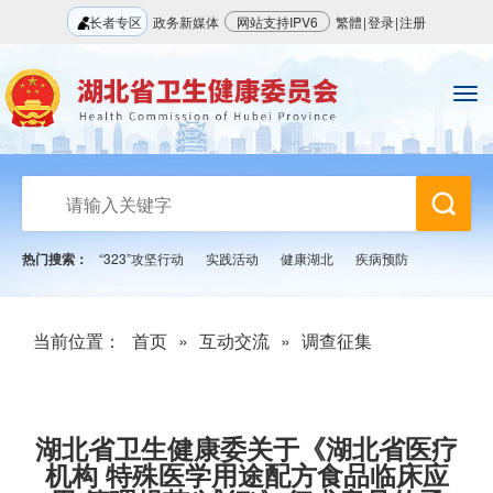
长者专区
政务新媒体
网站支持IPV6
繁體
|
登录
|
注册
热门搜索：
“323”攻坚行动
实践活动
健康湖北
疾病预防
当前位置：
首页
»
互动交流
»
调查征集
湖北省卫生健康委关于《湖北省医疗
机构 特殊医学用途配方食品临床应