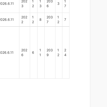
202
1
1
203
1
2026.6.11
3
3
2
3
6
7
202
1
203
1
2026.6.11
8
7
2
2
7
2
202
1
203
1
2
2026.6.11
6
6
1
9
2
4