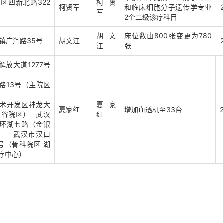
区四新北路322
柯贤
柯贤军
和临床细胞分子遗传学专业
军
2个二级诊疗科目
胡文
床位数由800张变更为780
镇广润路35号
胡文江
江
张
解放大道1277号
路13号（主院区
术开发区神龙大
夏家
夏家红
增加血透机至33台
车谷院区） 武汉
红
环湖七路（金银
 武汉市汉口
6号（骨科院区 湖
疗中心）