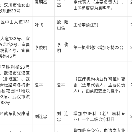
袁明杰
定代表人（主要负责人），
：汉川市仙女山
杰
由熊勇变更为袁明杰。
欢乐街33号
区中山大道131
欧阳
叶飞
主动申请注销
山蓓
大道183号、宜
五龙路2号、宜昌
李俊
李俊明
第一执业地址增加牙椅22台
堤街4号、宜昌
明
绥路45号
区胜利街26号
、武汉市江汉区
号（北院区）、武
《医疗机构执业许可证》变
青松路与冬梅街
夏平
夏平
更（法定代表人、主要负责
桥花园H1地块
人），由蔡威变更为夏平。
1-3层、武汉市洪
88号
区武东街安康巷
刘连
增加中医科（老年病科专
刘连忠
忠
业）一个二级诊疗科目
增加临床免疫、血清学专业