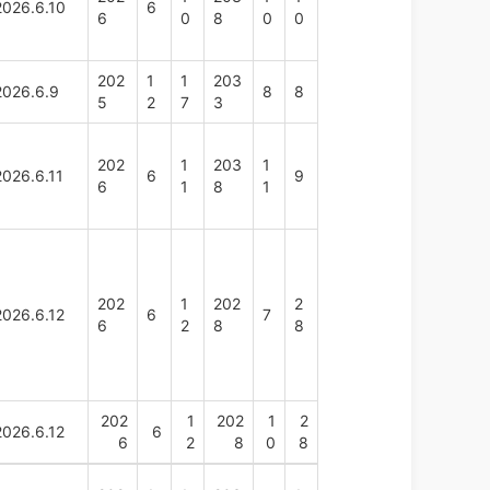
2026.6.10
6
6
0
8
0
0
202
1
1
203
2026.6.9
8
8
5
2
7
3
202
1
203
1
2026.6.11
6
9
6
1
8
1
202
1
202
2
2026.6.12
6
7
6
2
8
8
202
1
202
1
2
2026.6.12
6
6
2
8
0
8