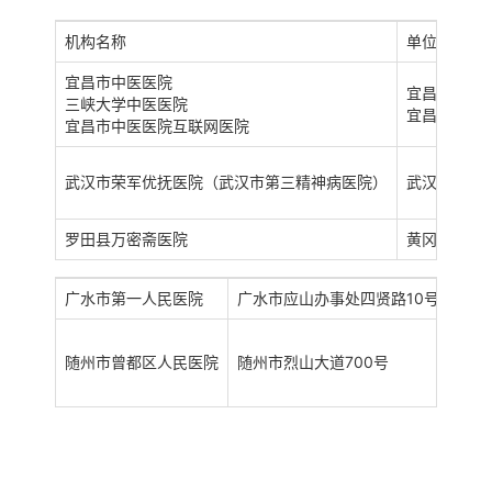
机构名称
单位地址
宜昌市中医医院
宜昌市胜利
三峡大学中医医院
宜昌市西陵区
宜昌市中医医院互联网医院
武汉市荣军优抚医院（武汉市第三精神病医院）
武汉市江汉区
罗田县万密斋医院
黄冈市罗田
广水市第一人民医院
广水市应山办事处四贤路10号
陈军
随州市曾都区人民医院
随州市烈山大道700号
项辉