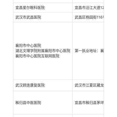
宜昌爱尔眼科医院
宜昌市沿江大道125号
武汉市武昌医院
武昌区杨园街116号；洪
襄阳市中心医院
湖北文理学院附属襄阳市中心医院
第一执业地址：襄阳市襄城
襄阳市中心医院互联网医院
武汉顾连康复医院
武汉市江夏区藏龙岛开发
秭归县中医医院
宜昌市秭归县茅坪镇平湖大