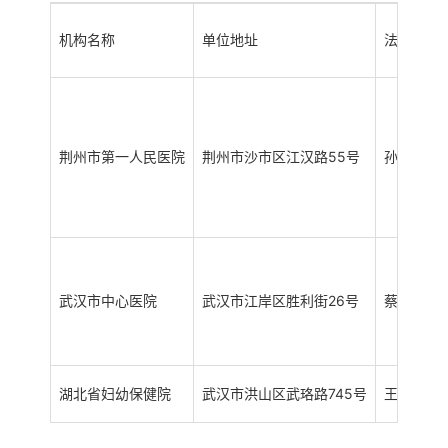
机构名称
单位地址
法定代表
荆州市第一人民医院
荆州市沙市区江汉路55号
孙亚凌
武汉市中心医院
武汉市江岸区胜利街26号
蔡威
湖北省妇幼保健院
武汉市洪山区武珞路745号
王剑明