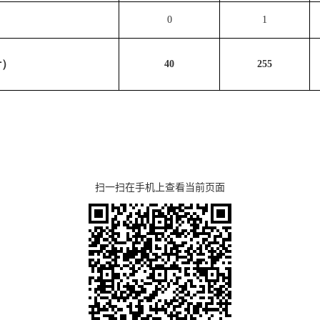
0
1
计）
4
0
2
55
扫一扫在手机上查看当前页面