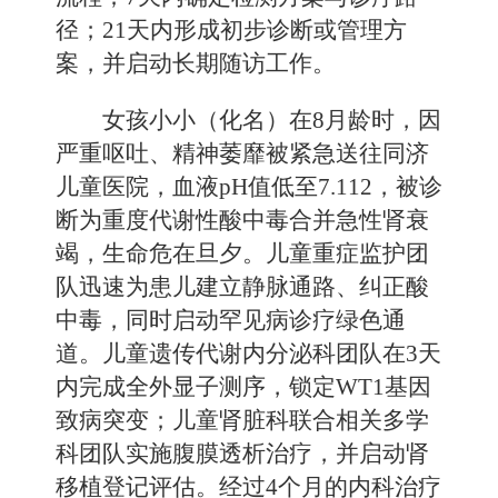
径；21天内形成初步诊断或管理方
案，并启动长期随访工作。
女孩小小（化名）在8月龄时，因
严重呕吐、精神萎靡被紧急送往同济
儿童医院，血液pH值低至7.112，被诊
断为重度代谢性酸中毒合并急性肾衰
竭，生命危在旦夕。儿童重症监护团
队迅速为患儿建立静脉通路、纠正酸
中毒，同时启动罕见病诊疗绿色通
道。儿童遗传代谢内分泌科团队在3天
内完成全外显子测序，锁定WT1基因
致病突变；儿童肾脏科联合相关多学
科团队实施腹膜透析治疗，并启动肾
移植登记评估。经过4个月的内科治疗