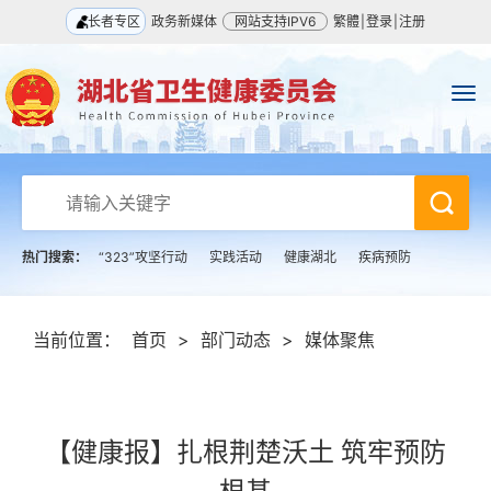
长者专区
政务新媒体
网站支持IPV6
繁體
|
登录
|
注册
热门搜索：
“323”攻坚行动
实践活动
健康湖北
疾病预防
当前位置：
首页
>
部门动态
>
媒体聚焦
【健康报】扎根荆楚沃土 筑牢预防